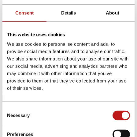
Encuentra los programas de
Consent
Details
About
afiliados
This website uses cookies
Home
Programas de afiliados
We use cookies to personalise content and ads, to
Encuentra los programas
provide social media features and to analyse our traffic.
Encuentra los programas de afiliados más
We also share information about your use of our site with
our social media, advertising and analytics partners who
relevantes para ti
may combine it with other information that you’ve
provided to them or that they’ve collected from your use
Puedes hacer uso de la función de búsqueda de forma rápida y
eficiente para encontrar programas de afiliados en toda nuestra red
of their services.
en diferentes mercados y promocionarlos directamente.
Consent
Necessary
Selection
Commission:
Preferences
Tracking: