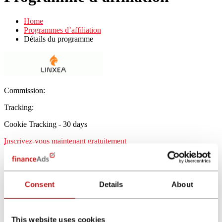
Home
Programmes d’affiliation
Détails du programme
Commission:
Tracking:
Cookie Tracking - 30 days
Inscrivez-vous maintenant gratuitement
Linxea FR
Avantages du produit
Consent
Details
About
Avant de rejoindre le programme Linxea découvrez les avantages du
produit pour les utilisateurs.
This website uses cookies