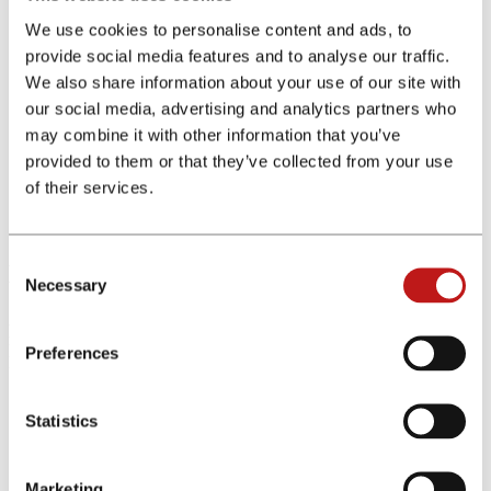
Linxea propose 4 contrats d'assurance vie à frais réduits :
We use cookies to personalise content and ads, to
Linxea Avenir 2 (Suravenir), Linxea Spirit 2 (Spirica), Linxea
provide social media features and to analyse our traffic.
Vie (Generali) et Linxea Zen (Apicil).
Linxea propose également 3 contrats PER, la gamme la plus
We also share information about your use of our site with
complète du marché : Linxea Spirit PER, Linxea PER et
our social media, advertising and analytics partners who
Suravenir PER.
may combine it with other information that you’ve
D'autres produits d'épargne tels que les SCPIs, produits
structurés sont également disponibles.
provided to them or that they’ve collected from your use
of their services.
Conditions du programme d'affiliation
Consent
Linxea
Necessary
Selection
Avant de promouvoir la campagne Linxea, nous vous
recommandons de prendre connaissance des conditions du
Preferences
programme.
Marchés autorisés : France
Validation : Net30
Statistics
Tracking : Temps réel
Marketing