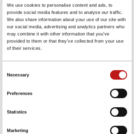
We use cookies to personalise content and ads, to
Lavoriamo principalmente a performance, deliverando campagne sia
provide social media features and to analyse our traffic.
desktop che mobile in un’ottica di online marketing altamente
orientata al ROI. In aggiunta, forniamo alle società fintech
We also share information about your use of our site with
consulenza e servizi di agenzia, come ad esempio attività di
our social media, advertising and analytics partners who
branding.
may combine it with other information that you’ve
2006
provided to them or that they’ve collected from your use
of their services.
La prima società del gruppo,
financeAds GmbH & CO. KG
viene
fondata a Norimberga da Ralf Fischer e un partner, con focus su
Germania, Austria e Svizzera.
Consent
2012
Necessary
Selection
financeAds GmbH & CO. KG inizia ad espandersi a livello
internazionale posizionandosi anche sul mercato di Spagna e
Olanda, con sede principale a Norimberga e sguardo verso
Preferences
un’ulteriore internazionalizzazione.
2015
Statistics
financeAds International nasce a Berlino in qualità di joint venture
tra
finleap
e Thinking Forward Capital e amplia la sua offerta
andando a includere Italia, Polonia, Francia, Spagna e Paesi Bassi.
Marketing