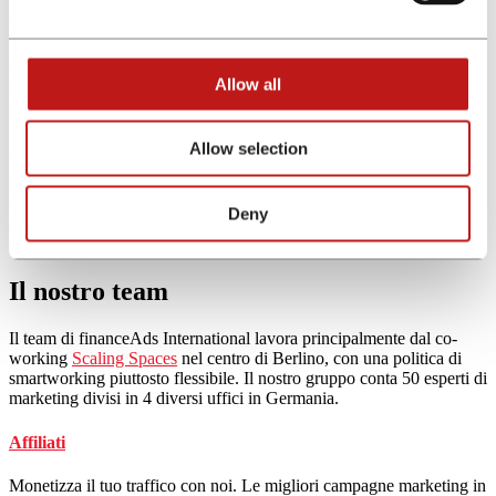
2017
financeAds dà il suo benvenuto ad Alvise Perissinotto e punta a
un'ulteriore espansione europea. L'azienda continua lungo la sua
Allow all
traiettoria di crescita sviluppando partnership su più mercati con
player di alto livello.
2020
Allow selection
Dopo 5 anni di cooperazione proficua e di scambio reciproco di
connessioni, conoscenza del mercato ed esperienza,
finleap
cede le
Deny
sue quote a
verticalAds Group
, società a capo di
communicationAds
e
retailAds
Il nostro team
Il team di financeAds International lavora principalmente dal co-
working
Scaling Spaces
nel centro di Berlino, con una politica di
smartworking piuttosto flessibile. Il nostro gruppo conta 50 esperti di
marketing divisi in 4 diversi uffici in Germania.
Affiliati
Monetizza il tuo traffico con noi. Le migliori campagne marketing in