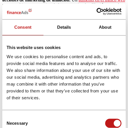
muestra el impacto positivo de las estrategias de afiliación y puede
ser un indicador temprano de posibles conversiones.
Consent
Details
About
Porcentaje de rebote
Es el porcentaje de
visitantes que abandonan el sitio web después
This website uses cookies
de ver sólo una página.
Un alto porcentaje de rebote puede indicar
We use cookies to personalise content and ads, to
que la página de destino no cumple con las expectativas de los
visitantes y requiere ajustes para mejorar la retención.
provide social media features and to analyse our traffic.
We also share information about your use of our site with
Calidad de los leads generados
our social media, advertising and analytics partners who
may combine it with other information that you’ve
Consiste en
evaluar la calidad de los leads generados a través de
acciones de afiliados
, considerando su idoneidad y probabilidad de
provided to them or that they’ve collected from your use
conversión. No todos los leads son iguales.
of their services.
Medir la calidad ayuda a centrarse en asociaciones que generan
leads más propensos a convertirse en clientes.
Consent
Frecuencia de compra
Necessary
Selection