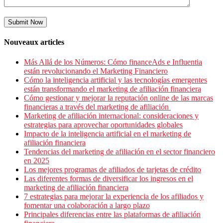
Submit Now
Nouveaux articles
Más Allá de los Números: Cómo financeAds e Influentia
están revolucionando el Marketing Financiero
Cómo la inteligencia artificial y las tecnologías emergentes
están transformando el marketing de afiliación financiera
Cómo gestionar y mejorar la reputación online de las marcas
financieras a través del marketing de afiliación
Marketing de afiliación internacional: consideraciones y
estrategias para aprovechar oportunidades globales
Impacto de la inteligencia artificial en el marketing de
afiliación financiera
Tendencias del marketing de afiliación en el sector financiero
en 2025
Los mejores programas de afiliados de tarjetas de crédito
Las diferentes formas de diversificar los ingresos en el
marketing de afiliación financiera
7 estrategias para mejorar la experiencia de los afiliados y
fomentar una colaboración a largo plazo
Principales diferencias entre las plataformas de afiliación