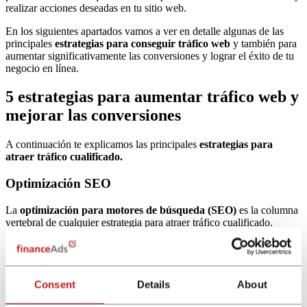
realizar acciones deseadas en tu sitio web.
En los siguientes apartados vamos a ver en detalle algunas de las
principales
estrategias para conseguir tráfico web
y también para
aumentar significativamente las conversiones y lograr el éxito de tu
negocio en línea.
5 estrategias para aumentar tráfico web y
mejorar las conversiones
A continuación te explicamos las principales
estrategias para
atraer tráfico cualificado.
Optimización SEO
La
optimización para motores de búsqueda (SEO)
es la columna
vertebral de cualquier estrategia para atraer tráfico cualificado.
Comienza por realizar una investigación exhaustiva de palabras
clave relevantes para tu negocio.
Utiliza herramientas para identificar
términos específicos que
utilizan tus clientes potenciales
al buscar productos similares.
Consent
Details
About
Integra estas palabras clave estratégicamente en tu contenido,