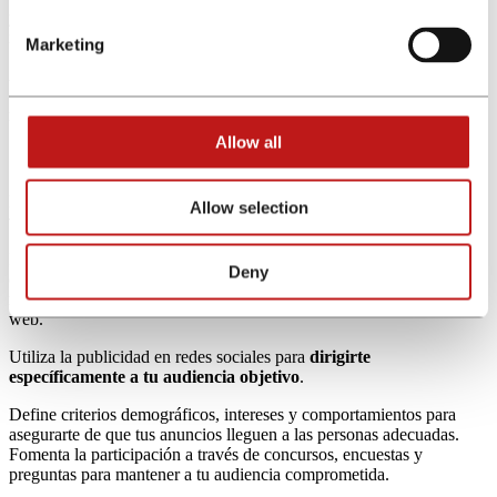
y asegúrate de que tu contenido está actualizado y alineado con las
necesidades cambiantes de tu audiencia.
Marketing
Además, fomenta la participación y la interacción a través de
comentarios y encuestas para construir una comunidad en torno a tu
marca.
Allow all
Social media marketing
Las redes sociales son un
canal poderoso para aumentar las
Allow selection
visitas a tu web
. ¿Sabes cómo aumentar tu tráfico web?
Identifica las plataformas más relevantes para tu audiencia y
Deny
construye una presencia activa en ellas. Comparte contenido
regularmente, publicaciones, imágenes, vídeos y enlaces a tu sitio
web.
Utiliza la publicidad en redes sociales para
dirigirte
específicamente a tu audiencia objetivo
.
Define criterios demográficos, intereses y comportamientos para
asegurarte de que tus anuncios lleguen a las personas adecuadas.
Fomenta la participación a través de concursos, encuestas y
preguntas para mantener a tu audiencia comprometida.