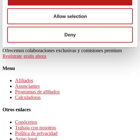
Condiciones del programa
Remuneración: CPL
Allow selection
Validación: net15
Canales permitidos: display, comparador, emailing, contenido
Restricciones: SEM, tráfico incentivado, tráfico de robots,
webs de contenido pornográfico o erótico, apuestas, juegos de
Deny
azar y/o contenido engaños, vouchers- cupones
Ofrecemos colaboraciones exclusivas y comisiones premium
Regístrate gratis ahora
Menu
Afiliados
Anunciantes
Programas de afiliados
Calculadoras
Otros enlaces
Conócenos
Trabaja con nosotros
Política de privacidad
Aviso legal