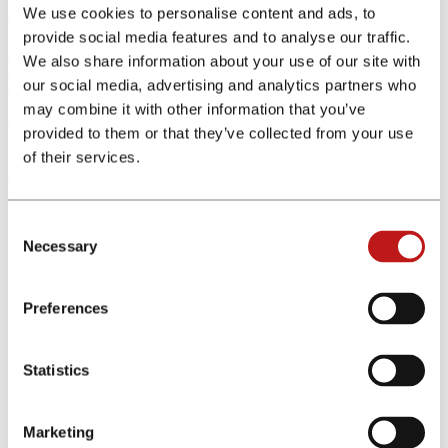
We use cookies to personalise content and ads, to
Con el programa de afiliados Bunq, podrás promocionar un
provide social media features and to analyse our traffic.
neobanco que le ofrece a los usuarios cuentas para gestionar tu
dinero de forma segura con condiciones adatadas a sus necesidades.
We also share information about your use of our site with
Además, puede realizar transferencias y pagar sin comisiones
our social media, advertising and analytics partners who
otorgándote un IBAN Español.
may combine it with other information that you’ve
Ventajas del producto
provided to them or that they’ve collected from your use
of their services.
Antes de sumarte al programa de afiliados de Bunq conoce todas las
ventajas de su producto.
Consent
Tres tipos de cuentas que se adaptan a tus necesidades con
Necessary
rentabilidad mes a mes
Selection
Operación en múltiples divisas
Tu dinero asegurando hasta 100.000 € con respaldo del
Banco Central Europeo
Preferences
Planta árboles con tus gastos con un banco ecológico
Statistics
Condiciones del programa de afiliados
Marketing
Mercados permitidos: España