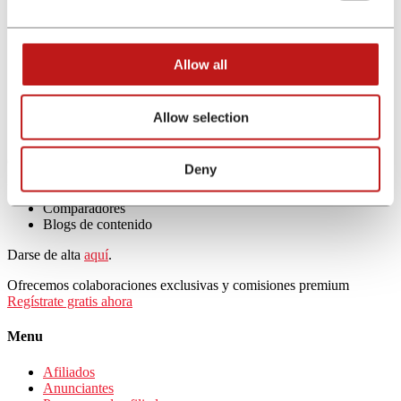
Validación: NET30
Tracking: Registramos el lead en tiempo real.
Restricciones: Sitios para adultos o de contenido sensible
(contenido pornográfico, para mayores de 18 años, etc.)
Allow all
Allow selection
Canales permitidos
Conoce todos los canales a través de los que puedes promocionar el
Deny
programa de afiliación de Bunq.
Comparadores
Blogs de contenido
Darse de alta
aquí
.
Ofrecemos colaboraciones exclusivas y comisiones premium
Regístrate gratis ahora
Menu
Afiliados
Anunciantes