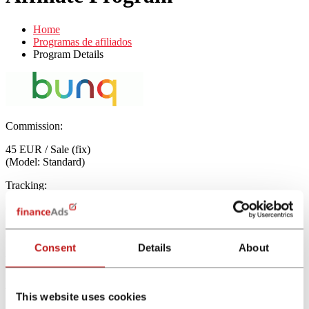
Home
Programas de afiliados
Program Details
Commission:
45 EUR / Sale (fix)
(Model: Standard)
Tracking:
Cookie Tracking - 30 days
Regístrate ahora gratis
Consent
Details
About
Bunq ES
Programa de afiliados Bunq financeAds
This website uses cookies