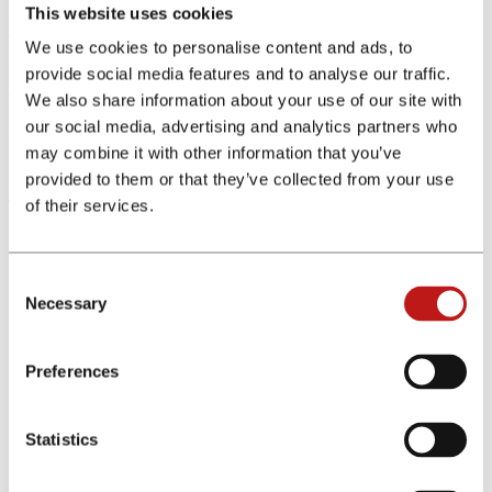
This website uses cookies
podrán promocionar una tarjeta de débito sin comisiones ni gastos
de emisión y administración con facilidad en su tramitación. Con
We use cookies to personalise content and ads, to
esta colaboración podrás promocionar una tarjeta en línea que le
provide social media features and to analyse our traffic.
permite al usuario controlar la mayoría de las operaciones bancarias
en línea, entre ellas su tarjeta débito Imagin sin limitaciones..
We also share information about your use of our site with
our social media, advertising and analytics partners who
Ventajas del producto
may combine it with other information that you’ve
provided to them or that they’ve collected from your use
Antes de sumarte al programa de afiliados de Imagin Cuenta y
of their services.
Tarjeta conoce todas las ventajas de su producto.
Cuenta sin comisiones y tarjetas sin gastos de emisión ni
mantenimiento
Consent
Puedes llevarte hasta 150 EUR domiciliando tu nómina.
Más de 13.000 cajeros Caixa Bank con retiros a débito gratis.
Necessary
Selection
Control en línea de tus movimientos bancarios.
Preferences
Condiciones del programa de afiliados
Statistics
Mercados pemitidos: España
Validación: NET30