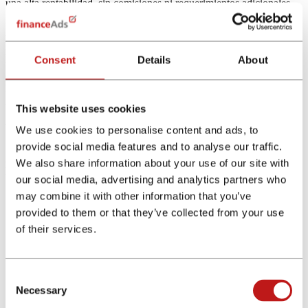
una alta rentabilidad, sin comisiones ni requerimientos adicionales.
Raisin es la plataforma de depósitos número 1 en Europa. En 4 años
ha conseguido que más de 100.000 clientes inviertan más de 4.500
milllones de euros. La plataforma ofrece depósitos a plazo fijo con
Consent
Details
About
una alta rentabilidad, todos ellos protegidos por los Fondos de
Garantía de Depósitos de los países de cada banco que protegen
hasta 100.000€ por depositante y banco. Raisin opera en Alemania,
Austria y Francia así como una plataforma europea.
This website uses cookies
Ventajas del producto
We use cookies to personalise content and ads, to
provide social media features and to analyse our traffic.
Antes de sumarte al programa de afiliados de Raisin conoce todas
We also share information about your use of our site with
las ventajas de su producto.
our social media, advertising and analytics partners who
Mayor variedad de rentabilidades y plazos
may combine it with other information that you’ve
Contrata 100% online, desde donde estés
provided to them or that they’ve collected from your use
Invierte a partir de 1 € y sin cambiar de banco
of their services.
Sin comisiones, ni condiciones
Condiciones del programa de afiliados
Consent
Mercados pemitidos: España
Necessary
Selection
Validación: NET30