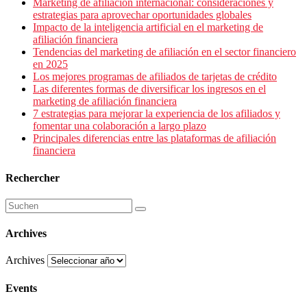
Marketing de afiliación internacional: consideraciones y
estrategias para aprovechar oportunidades globales
Impacto de la inteligencia artificial en el marketing de
afiliación financiera
Tendencias del marketing de afiliación en el sector financiero
en 2025
Los mejores programas de afiliados de tarjetas de crédito
Las diferentes formas de diversificar los ingresos en el
marketing de afiliación financiera
7 estrategias para mejorar la experiencia de los afiliados y
fomentar una colaboración a largo plazo
Principales diferencias entre las plataformas de afiliación
financiera
Rechercher
Archives
Archives
Events