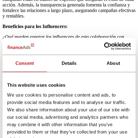
acción. Además, la transparencia generada fomenta la confianza y
fortalece las relaciones a largo plazo, asegurando campañas efectivas
y rentables.
Beneficios para los Influencers:
¿Qué pueden esperar los influencers de esta colaboración con
financeAds e Influentia?
Los influencers, partners de Influentia, tendrás acceso gracias a
financeAds a un porfolio exclusiva de marcas líderes en el sector
Consent
Details
About
financiero, con oportunidades de colaboración que no solo son
lucrativas, sino que también les permiten posicionarse como
referentes en este sector. Gracias a la gestión especializada de
Influentia, los creadores pueden centrarse en lo que mejor saben
This website uses cookies
hacer: generar contenido atractivo y relevante para sus audiencias,
sin preocuparse por los aspectos logísticos y de gestión de las
We use cookies to personalise content and ads, to
campañas. Además, las alianzas estratégicas con marcas de prestigio
provide social media features and to analyse our traffic.
les permiten mejorar su visibilidad y aumentar su crecimiento en un
sector altamente competitivo.
We also share information about your use of our site with
our social media, advertising and analytics partners who
¿Cómo mejora esta colaboración la relación entre los influencers y
las marcas del sector financiero?
may combine it with other information that you’ve
provided to them or that they’ve collected from your use
La colaboración facilita una relación más directa y profesional entre