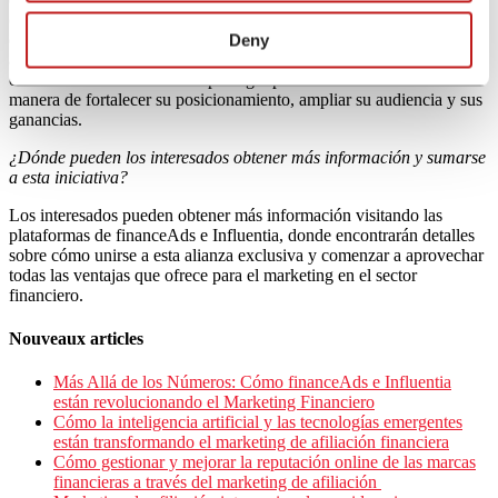
combine conocimiento y un público comprometido. Para crecer en
este sector, deben centrarse en ofrecer contenido auténtico y valioso,
Deny
alineado con las necesidades del público. Comprometerse en
colaboración con marcas de prestigio puede ser una excelente
manera de fortalecer su posicionamiento, ampliar su audiencia y sus
ganancias.
¿Dónde pueden los interesados obtener más información y sumarse
a esta iniciativa?
Los interesados pueden obtener más información visitando las
plataformas de financeAds e Influentia, donde encontrarán detalles
sobre cómo unirse a esta alianza exclusiva y comenzar a aprovechar
todas las ventajas que ofrece para el marketing en el sector
financiero.
Nouveaux articles
Más Allá de los Números: Cómo financeAds e Influentia
están revolucionando el Marketing Financiero
Cómo la inteligencia artificial y las tecnologías emergentes
están transformando el marketing de afiliación financiera
Cómo gestionar y mejorar la reputación online de las marcas
financieras a través del marketing de afiliación