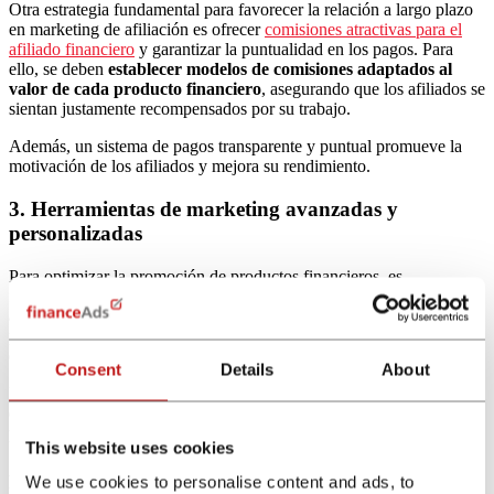
Otra estrategia fundamental para favorecer la relación a largo plazo
en marketing de afiliación es ofrecer
comisiones atractivas para el
afiliado financiero
y garantizar la puntualidad en los pagos. Para
ello, se deben
establecer modelos de comisiones adaptados al
valor de cada producto financiero
, asegurando que los afiliados se
sientan justamente recompensados por su trabajo.
Además, un sistema de pagos transparente y puntual promueve la
motivación de los afiliados y mejora su rendimiento.
3. Herramientas de marketing avanzadas y
personalizadas
Para optimizar la promoción de productos financieros, es
fundamental
dotar a los afiliados de herramientas de marketing
avanzadas
. Esto puede incluir banners, contenido optimizado y
plataformas de seguimiento, adaptadas a las necesidades específicas
de cada afiliado.
Consent
Details
About
Estas herramientas no solo facilitan el trabajo de los afiliados, sino
que también ayudan a incrementar la eficacia de sus esfuerzos
promocionales, generando mejores resultados.
This website uses cookies
Ahora bien,
esas herramientas dependerán del canal de
We use cookies to personalise content and ads, to
marketing en el que se deseen promocionar los productos