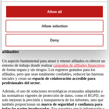
estrategia eficaz para fomentar la lealtad y el compromiso a largo
plazo. Las empresas financieras pueden implementar programas de
fidelización que incluyan
bonificaciones por el cumplimiento de
Allow all
objetivos o recompensas para los afiliados más activos
. Estos
programas refuerzan la motivación y consolidan las relaciones,
promoviendo un rendimiento sostenido.
Allow selection
Deny
6. Campañas seguras, sin costes ni riesgos para los
afiliados
Un aspecto fundamental para atraer y retener afiliados es ofrecer un
entorno de trabajo donde realizar
campañas de afiliados financieros
de forma segura y sin riesgos. Los registros gratuitos para los
afiliados, pero que sean totalmente confiables, reducen las barreras
iniciales y crean un
espacio de colaboración accesible para
profesionales del sector
.
Además, el uso de soluciones tecnológicas avanzadas adaptadas a
las normativas vigentes de protección de datos, como el RGPD, no
solo mejoran la precisión y transparencia de los informes, sino que
también proporcionan un
marco de seguridad y confianza para
todas las partes involucradas
. Eso garantiza que la información y