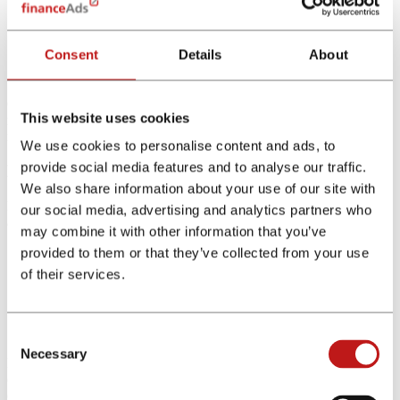
posible identificar preferencias y comportamientos para
ofrecer
anuncios llamativos
que mejoran las posibilidades de
conversión.
Consent
Details
About
Identificar los momentos ideales para enviar mensajes
promocionales
y maximizar la atención de los usuarios.
Con estas funcionalidades, la IA incrementa significativamente el
This website uses cookies
retorno de la inversión (ROI), asegurando que cada clic tenga un
mayor impacto en los resultados.
We use cookies to personalise content and ads, to
provide social media features and to analyse our traffic.
Experiencia del usuario mejorada
We also share information about your use of our site with
La inteligencia artificial crea una experiencia más relevante y
our social media, advertising and analytics partners who
atractiva para los usuarios, ya que permite:
may combine it with other information that you’ve
Ofrecer recomendaciones de productos financieros
según
provided to them or that they’ve collected from your use
el historial de navegación. Analizando datos de usuario, la IA
of their services.
sugiere productos financieros que se ajustan a sus
necesidades, como seguros o préstamos específicos.
Diseñar ofertas personalizadas
con inteligencia artificial
aumenta la probabilidad de conversión.
Consent
Necessary
Selection
En
plataformas de afiliación financieras
, esta personalización genera
confianza, fomenta relaciones a largo plazo y mejora la retención de
clientes, consolidando una conexión significativa entre la marca y