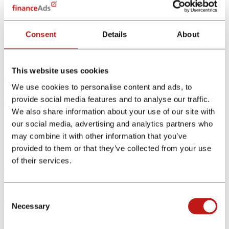
tácticas para descubrir qué funciona mejor para tu audiencia.
¿Cómo se obtienen comisiones de afiliado
Consent
Details
About
en el sector financiero?
Las comisiones de afiliado son la
recompensa que recibes por
promover productos o servicios de terceros a través de tus
This website uses cookies
enlaces de afiliado.
We use cookies to personalise content and ads, to
Estas comisiones se obtienen cuando alguien
realiza una acción
provide social media features and to analyse our traffic.
específica
, como una compra, un registro o un clic, después de
We also share information about your use of our site with
interactuar con tu enlace de afiliado.
our social media, advertising and analytics partners who
may combine it with other information that you’ve
provided to them or that they’ve collected from your use
Proceso de obtención de comisiones de afiliados
of their services.
financieros
A continuación, te explicamos en detalle cómo se obtienen estas
Consent
comisiones y
cómo puedes maximizar tus ganancias.
Necessary
Selection
Generación de tráfico