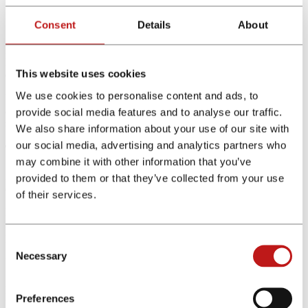
Coste por Clic (CPC)
Consent
Details
About
El CPC es el coste que pagas por cada clic en tus anuncios pagados.
Este valor te da una
idea del valor comercial de las palabras clave
This website uses cookies
en tu nicho en el sector de las finanzas.
We use cookies to personalise content and ads, to
Un CPC alto generalmente indica que las palabras clave tienen un
alto valor comercial y pueden ser rentables
, pero también puede
provide social media features and to analyse our traffic.
significar una competencia más intensa en la publicidad pagada.
We also share information about your use of our site with
our social media, advertising and analytics partners who
Tendencia de tu nicho financiero
may combine it with other information that you’ve
Evaluar la
tendencia de tu nicho financiero
te ayuda a entender si
provided to them or that they’ve collected from your use
el interés está creciendo, manteniéndose estable o decreciendo.
of their services.
Busca tendencias ascendentes, ya que indican un
aumento en el
interés y potencial de crecimiento
. Las tendencias descendentes
pueden sugerir que el nicho está perdiendo relevancia.
Consent
Necessary
Selection
Intención de búsqueda
La intención de búsqueda revela lo que realmente buscan los
Preferences
usuarios cuando buscan
términos específicos en los motores de