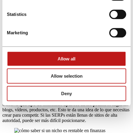
búsqueda
. Esta puede ser:
Informacional:
Los usuarios buscan información general.
Statistics
Navegacional:
Los usuarios buscan un sitio web específico.
Comercial:
Los usuarios están investigando productos o
servicios antes de comprar.
Marketing
Transaccional:
Los usuarios están listos para realizar una
compra.
Las intenciones de búsqueda comercial y transaccional son las más
valiosas para
identificar nichos rentables en finanzas
, ya que
Allow all
indican un interés en la compra.
Resultados de las SERPs
Allow selection
Los resultados de las páginas de resultados de los motores de
búsqueda (SERPs) te muestran
qué tipo de contenido está
Deny
dominando para tus palabras clave objetivo
.
Observa
qué tipo de contenido aparece en los primeros lugares
:
blogs, vídeos, productos, etc. Esto te da una idea de lo que necesitas
crear para competir. Si las SERPs están llenas de sitios de alta
autoridad, puede ser más difícil posicionarse.