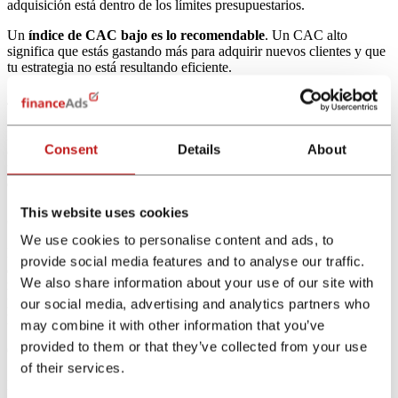
adquisición está dentro de los límites presupuestarios.
Un
índice de CAC bajo es lo recomendable
. Un CAC alto
significa que estás gastando más para adquirir nuevos clientes y que
tu estrategia no está resultando eficiente.
4. Valor de vida del cliente
Esta métrica calcula el
valor total que un cliente aporta a lo largo
Consent
Details
About
de su relación con tu empresa
. Ayuda a entender el retorno a largo
plazo de las inversiones en marketing de afiliados y a determinar
cuánto vale la pena invertir en la adquisición de clientes.
This website uses cookies
5. Porcentaje de rebote
We use cookies to personalise content and ads, to
El porcentaje de rebote indica el
número de visitantes que
provide social media features and to analyse our traffic.
abandonan el sitio web después de ver una sola página, en
We also share information about your use of our site with
relación con el total de visitantes
. Un alto porcentaje de rebote
pueden indicar que el contenido del sitio no es relevante o
our social media, advertising and analytics partners who
persuasivo para los visitantes.
may combine it with other information that you’ve
provided to them or that they’ve collected from your use
6. Tiempo medio de permanencia
of their services.
Esta métrica representa la
cantidad promedio de tiempo que los