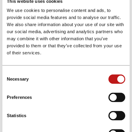
This website uses cookies
¿Cómo implantar una estrategia de éxito
We use cookies to personalise content and ads, to
de email marketing para el sector
provide social media features and to analyse our traffic.
financiero?
We also share information about your use of our site with
our social media, advertising and analytics partners who
Una estrategia exitosa de
email marketing para el sector
may combine it with other information that you’ve
financiero
requiere una planificación y ejecución cuidadosa.
provided to them or that they’ve collected from your use
Veamos, paso a paso, cómo implementar una estrategia de email
marketing:
of their services.
Definir objetivos
Consent
Antes de comenzar, es necesario tener
objetivos claros para una
Necessary
campaña de email marketing
. Bien sea aumentar la participación
Selection
en un producto o servicio específico, generar leads, fomentar la
fidelización de clientes o aumentar las conversiones.
Preferences
Unos objetivos claros y definidos contribuyen a orientar los
esfuerzos y
medir el éxito de una estrategia.
Statistics
Segmentar la base de datos
Dividir la base de datos de clientes en segmentos en función de los