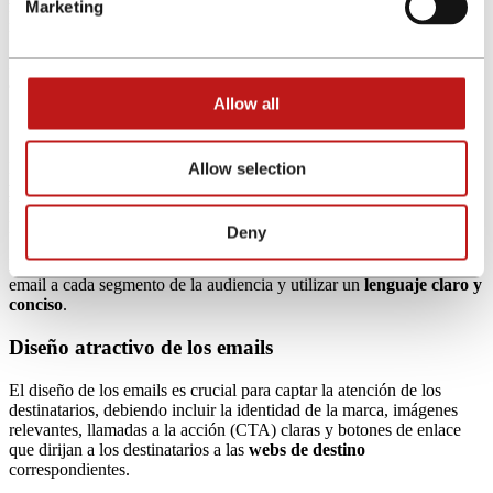
factores que se consideren relevantes
: comportamiento financiero,
Marketing
nivel de ingresos, criterios demográficos, etc.
Esto permite enviar mensajes más personalizados a cada segmento,
aumentando la efectividad de las campañas
.
Allow all
Crear contenido relevante y atractivo
Allow selection
El contenido de los emails debe ser
interesante, importante y útil
para los clientes
. Son muy recomendables: los consejos financieros,
las actualizaciones de productos y servicios, las noticias del sector,
los testimonios de clientes satisfechos, etc.
Deny
En este sentido, es también recomendable adaptar el contenido del
email a cada segmento de la audiencia y utilizar un
lenguaje claro y
conciso
.
Diseño atractivo de los emails
El diseño de los emails es crucial para captar la atención de los
destinatarios, debiendo incluir la identidad de la marca, imágenes
relevantes, llamadas a la acción (CTA) claras y botones de enlace
que dirijan a los destinatarios a las
webs de destino
correspondientes.