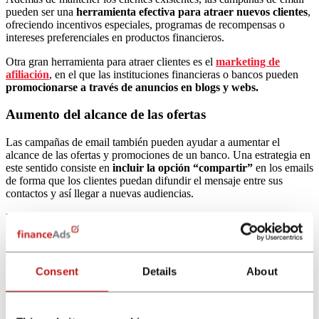
pueden ser una
herramienta efectiva para atraer nuevos clientes
,
ofreciendo incentivos especiales, programas de recompensas o
intereses preferenciales en productos financieros.
Otra gran herramienta para atraer clientes es el
marketing de
afiliación
, en el que las instituciones financieras o bancos pueden
promocionarse a través de anuncios en blogs y webs.
Aumento del alcance de las ofertas
Las campañas de email también pueden ayudar a aumentar el
alcance de las ofertas y promociones de un banco. Una estrategia en
este sentido consiste en
incluir la opción “compartir”
en los emails
de forma que los clientes puedan difundir el mensaje entre sus
contactos y así llegar a nuevas audiencias.
Esta estrategia resulta muy efectiva cuando se ofrecen
incentivos a
los clientes actuales
que recomiendan los servicios bancarios a sus
conocidos.
Utilizando las estrategias expuestas de
email marketing para el
Consent
Details
About
sector financiero
, los bancos pueden maximizar el impacto de sus
campañas y lograr resultados positivos en términos de participación,
conversión y crecimiento de la base de datos de clientes.