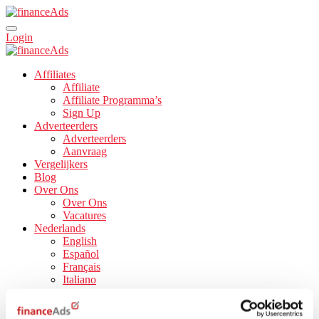
Login
Affiliates
Affiliate
Affiliate Programma’s
Sign Up
Adverteerders
Adverteerders
Aanvraag
Vergelijkers
Blog
Over Ons
Over Ons
Vacatures
Nederlands
English
Español
Français
Italiano
Kategorie : Uncategorized