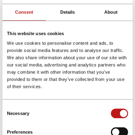
Archives
Consent
Details
About
No result found. Perhaps searching can help.
This website uses cookies
Nieuwe berichten
We use cookies to personalise content and ads, to
De 5 beste strategieën om geld te verdienen met een website
provide social media features and to analyse our traffic.
in 2023
We also share information about your use of our site with
Hoe zijn SEO en affiliate marketing verwant?
Verschillen tussen Sponsoring en Affiliate Marketing
our social media, advertising and analytics partners who
Influencer marketing in de financiële sector
may combine it with other information that you’ve
Financiële marketing: doeltreffende strategieën
provided to them or that they’ve collected from your use
Succes vieren: financeAds International op de shortlist voor
Performance Marketing Award 2023
of their services.
Het belang van kunstmatige intelligentie in de banksector
Trends in de banksector voor 2023
Hoe doe je aan affiliate marketing? Een beginnersgids voor
Consent
financiële diensten
Necessary
Selection
Zoeken
Preferences