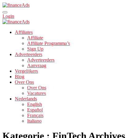
Login
Affiliates
Affiliate
Affiliate Programma’s
Sign Up
Adverteerders
Adverteerders
Aanvraag
Vergelijkers
Blog
Over Ons
Over Ons
Vacatures
Nederlands
English
Español
Français
Italiano
Kategorie : FinTech Archives