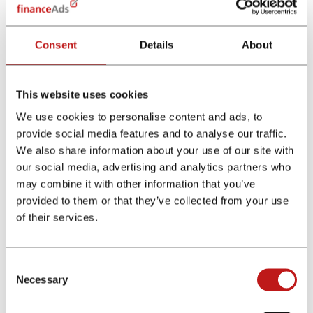
Financiële marketing: doeltreffende strategieën
Consent
Details
About
Wat is financiële marketing? Financiële marketing kan worden
opgevat als het geheel van marketingtechnieken en -strategieën die
door financiële instellingen (banken) worden gebruikt om de...
This website uses cookies
April 19, 2023
2 comments
We use cookies to personalise content and ads, to
provide social media features and to analyse our traffic.
We also share information about your use of our site with
Influencer marketing in de financiële sector
our social media, advertising and analytics partners who
may combine it with other information that you’ve
Influencer marketing voor de financiële en bancaire sector (finance
provided to them or that they’ve collected from your use
influencing) is uitgegroeid tot een van de meest effectieve en
winstgevende marketingstrategieën en de impact ervan...
of their services.
May 5, 2023
0 comment
Consent
Necessary
Selection